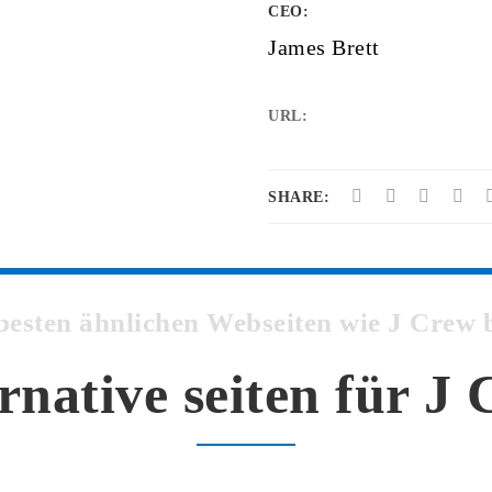
CEO:
James Brett
URL:
SHARE:
 besten ähnlichen Webseiten wie J Cre
rnative seiten für J