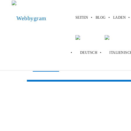
SEITEN
BLOG
LADEN
Webbygram
>
Seiten
>
J Crew
J Crew