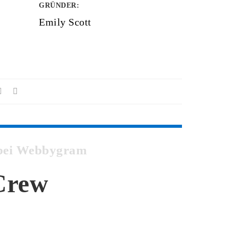
GRÜNDER
:
Emily Scott
w bei Webbygram
 Crew