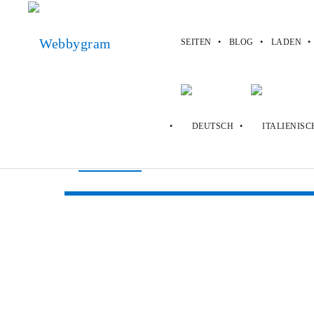
SEITEN
BLOG
LADEN
Webbygram
>
Seiten
>
Kisscartoon
Kisscartoon