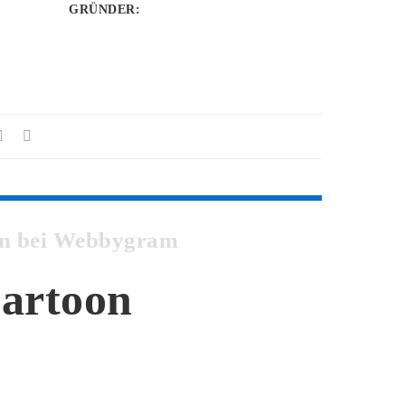
GRÜNDER
:
oon bei Webbygram
cartoon