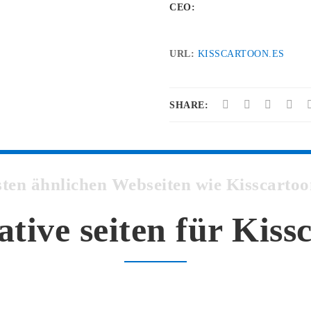
CEO:
URL:
KISSCARTOON.ES
SHARE:
esten ähnlichen Webseiten wie Kisscart
ative seiten für Kiss