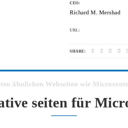
CEO:
Richard M. Mershad
URL:
SHARE:
esten ähnlichen Webseiten wie Microcen
ative seiten für Micr