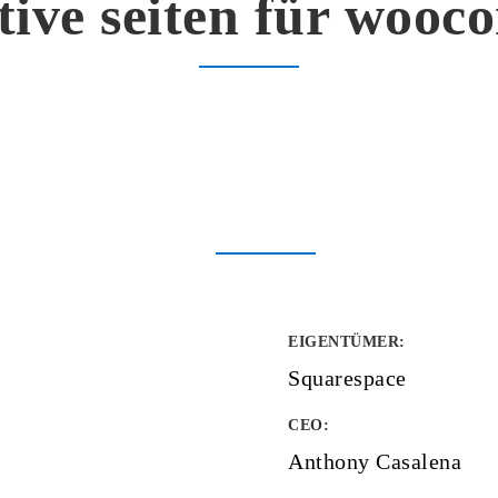
tive seiten für woo
EIGENTÜMER
:
Squarespace
CEO:
Anthony Casalena