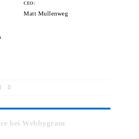
CEO:
Matt Mullenweg
s
erce bei Webbygram