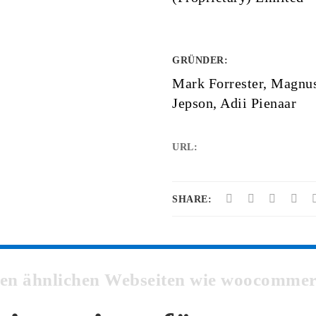
GRÜNDER
:
Mark Forrester, Magnu
Jepson, Adii Pienaar
URL:
SHARE:
sten ähnlichen Webseiten wie woocomm