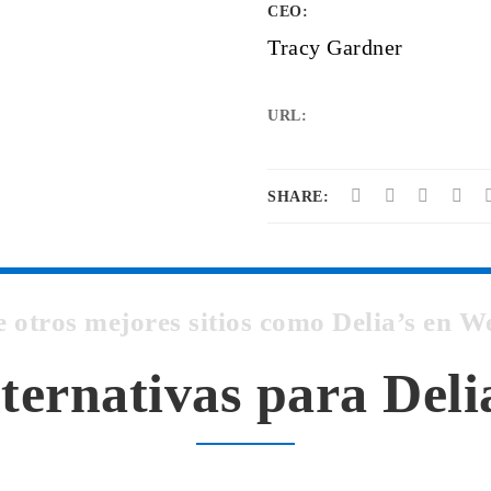
CEO:
Tracy Gardner
URL:
SHARE:
 otros mejores sitios como Delia’s en
ternativas para Deli