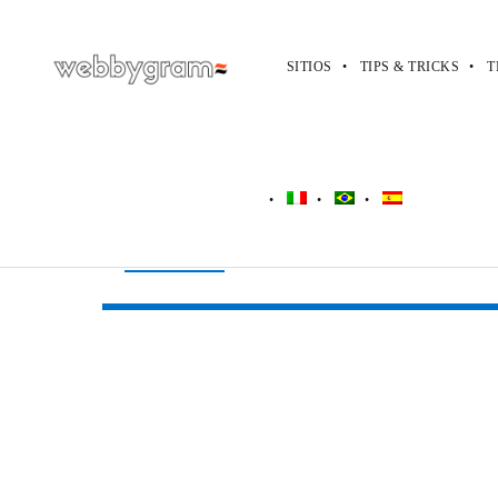
SITIOS
TIPS & TRICKS
T
Webbygram
>
Tiendas
>
Delia’s
Delia’s