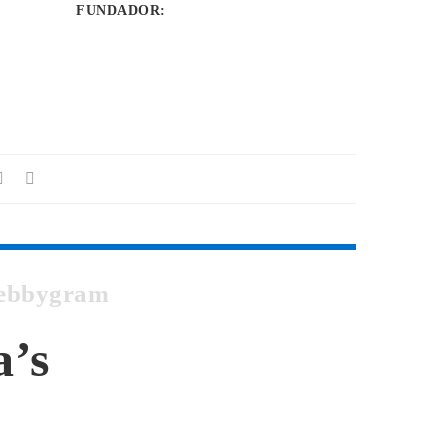
FUNDADOR
:
 Webbygram
a’s