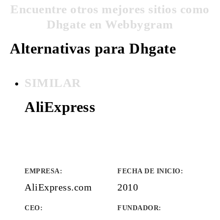
Encuentre otros mejores sitios como
Dhgate en Webbygram
Alternativas para Dhgate
SIMILAR
AliExpress
EMPRESA
:
FECHA DE INICIO
:
AliExpress.com
2010
CEO:
FUNDADOR
: