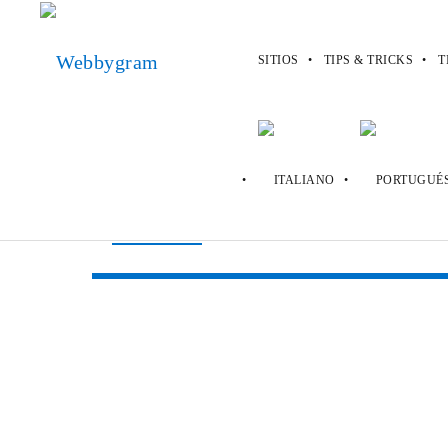
SITIOS
TIPS & TRICKS
T
Webbygram
>
Sitios
>
myEdu
myEdu