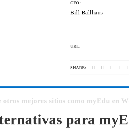
CEO:
Bill Ballhaus
URL:
SHARE:
e otros mejores sitios como myEdu en 
ternativas para my