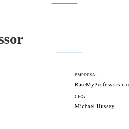
ssor
EMPRESA
:
RateMyProfessors.c
CEO:
Michael Hussey