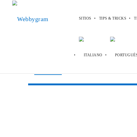
SITIOS
TIPS & TRICKS
T
Webbygram
>
Sitios
>
Photofunia
Photofunia