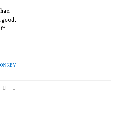
than
rgood,
ff
MONKEY