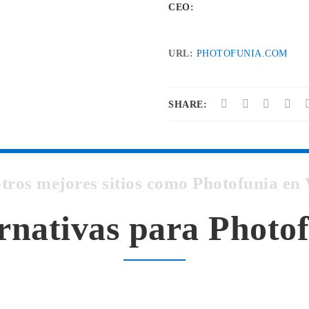
CEO:
URL:
PHOTOFUNIA.COM
SHARE:
otros mejores sitios como Photofunia e
rnativas para Photo