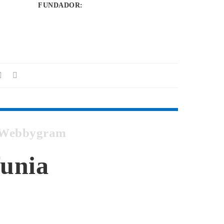
FUNDADOR
:
n Webbygram
funia