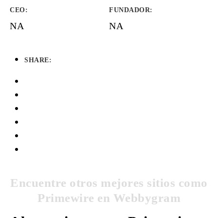
CEO:
FUNDADOR
:
NA
NA
SHARE:
Encuentre otros mejores sitios como
Primewire en Webbygram