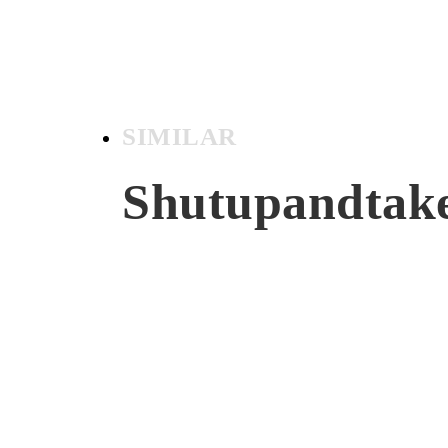
SIMILAR
Shutupandta