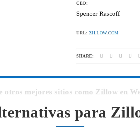
CEO:
Spencer Rascoff
URL:
ZILLOW.COM
SHARE:
e otros mejores sitios como Zillow en 
ternativas para Zil