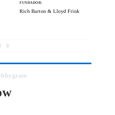
FUNDADOR
:
Rich Barton & Lloyd Frink
Webbygram
low