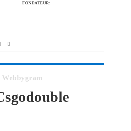
FONDATEUR
:
 à Webbygram
 Csgodouble