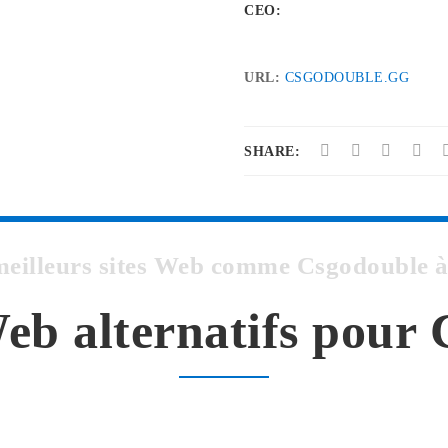
CEO:
URL:
CSGODOUBLE.GG
SHARE:
 meilleurs sites Web comme Csgodouble
Web alternatifs pour