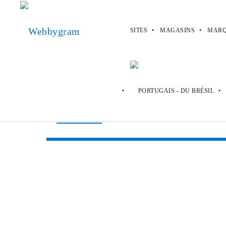
SITES
MAGASINS
MARQ
Webbygram
>
Marques
>
Csgodouble
Csgodouble