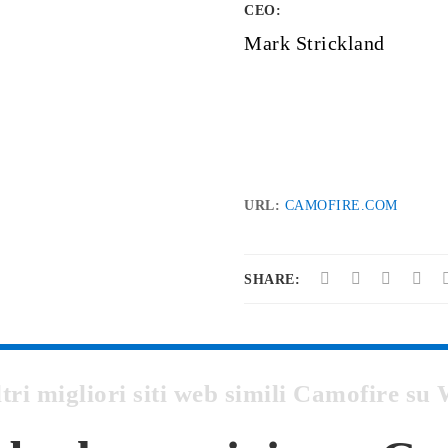
CEO:
Mark Strickland
URL:
CAMOFIRE.COM
SHARE:
ltri migliori siti web simili Camofire 