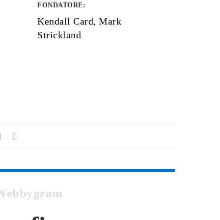
FONDATORE
:
Kendall Card, Mark
Strickland
su Webbygram