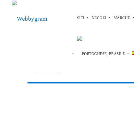
SITI
NEGOZI
MARCHE
Webbygram
>
Marche
>
Camofire
Camofire