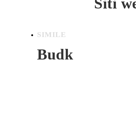
Siti w
SIMILE
Budk