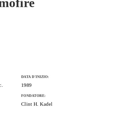
amofire
DATA D'INIZIO
:
c.
1989
FONDATORE
:
Clint H. Kadel