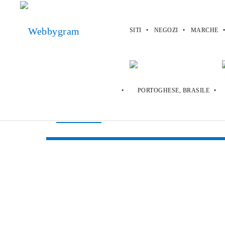
SITI
NEGOZI
MARCHE
Webbygram
>
Siti
>
Karaoke Channel
Karaoke Chann