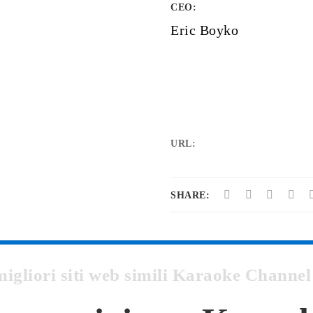
CEO:
Eric Boyko
URL:
SHARE:
 migliori siti web simili Karaoke Chan