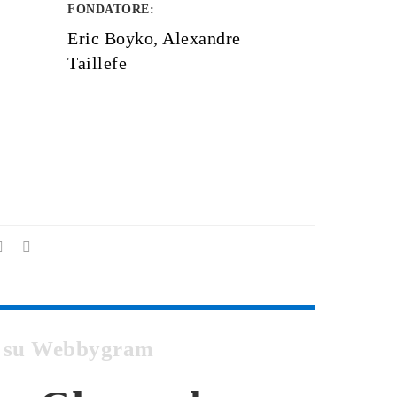
FONDATORE
:
Eric Boyko, Alexandre
Taillefe
nel su Webbygram