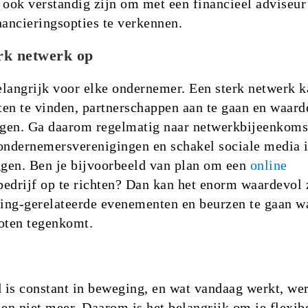
 ook verstandig zijn om met een financieel adviseur
nancieringsopties te verkennen.
rk netwerk op
langrijk voor elke ondernemer. Een sterk netwerk k
en te vinden, partnerschappen aan te gaan en waard
ijgen. Ga daarom regelmatig naar netwerkbijeenkoms
j ondernemersverenigingen en schakel sociale media 
ggen. Ben je bijvoorbeeld van plan om een
online
edrijf op te richten? Dan kan het enorm waardevol 
ing-gerelateerde evenementen en beurzen te gaan wa
noten tegenkomt.
is constant in beweging, en wat vandaag werkt, we
n niet meer. Daarom is het belangrijk om je flexibe