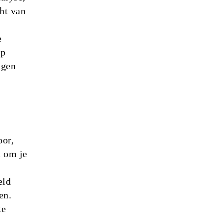
ht van
e
op
igen
oor,
n om je
eld
en.
te