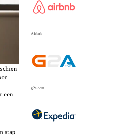
Airbnb
sschien
woon
g2a.com
r een
n stap