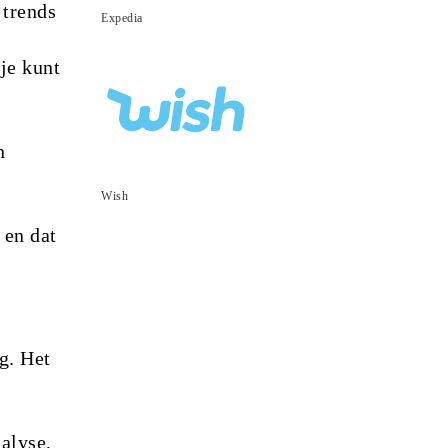
 trends
Expedia
je kunt
n
Wish
 en dat
g. Het
n
alyse,