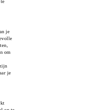
 te
an je
evolle
ten,
in om
zijn
ar je
rkt
l op te