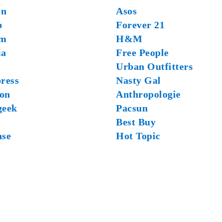
on
Asos
b
Forever 21
om
H&M
ia
Free People
Urban Outfitters
ress
Nasty Gal
on
Anthropologie
geek
Pacsun
Best Buy
ase
Hot Topic