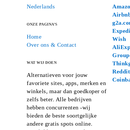
Nederlands
Amaz
Airbn
g2a.c
ONZE PAGINA’S
Exped
Home
Wish
Over ons & Contact
AliExp
Group
Think
WAT WIJ DOEN
Reddit
Alternatieven voor jouw
Coinb
favoriete sites, apps, merken en
winkels, maar dan goedkoper of
zelfs beter. Alle bedrijven
hebben concurrenten -wij
bieden de beste soortgelijke
andere gratis spots online.