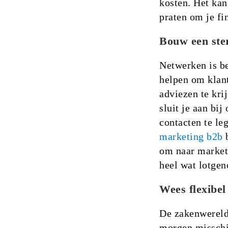
kosten. Het kan
praten om je fi
Bouw een ste
Netwerken is be
helpen om klant
adviezen te kr
sluit je aan bi
contacten te le
marketing b2b
b
om naar market
heel wat lotge
Wees flexibel
De zakenwereld 
morgen misschie