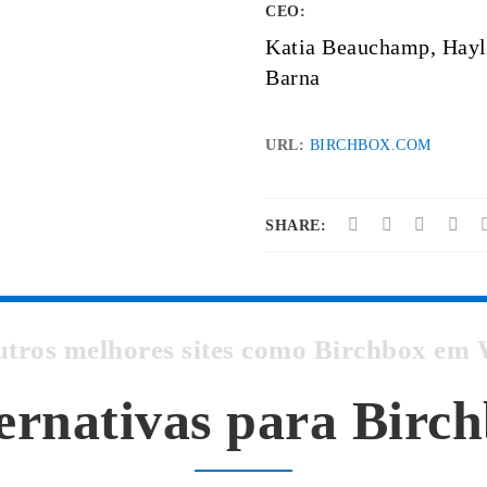
CEO:
Katia Beauchamp, Hay
Barna
URL:
BIRCHBOX.COM
SHARE:
utros melhores sites como Birchbox e
ernativas para Birc