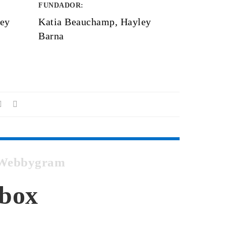
FUNDADOR
:
ley
Katia Beauchamp, Hayley
Barna
m Webbygram
hbox