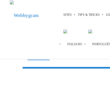
SITES
TIPS & TRICKS
LO
Webbygram
>
Sites
>
Birchbox
Birchbox