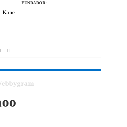
FUNDADOR
:
l Kane
 Webbygram
hoo