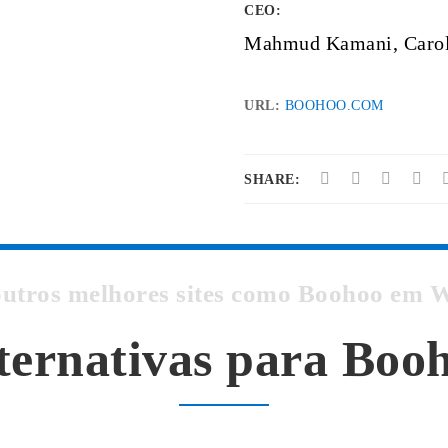
CEO:
Mahmud Kamani, Caro
URL:
BOOHOO.COM
SHARE:
outros melhores sites como Boohoo em
ternativas para Boo