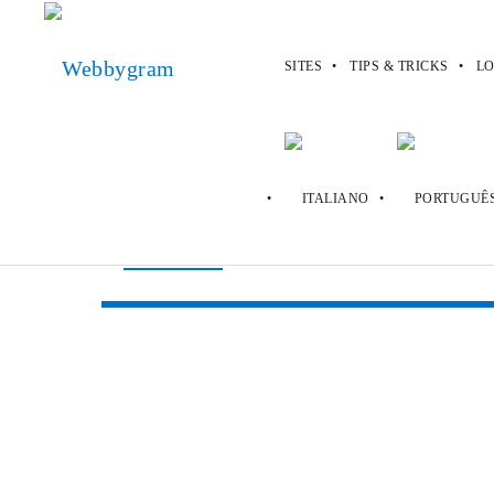
SITES
TIPS & TRICKS
LO
Webbygram
>
Sites
>
Boohoo
Boohoo