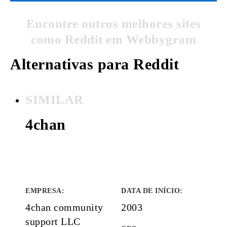
Encontre outros melhores sites
como Reddit em Webbygram
Alternativas para Reddit
SIMILAR
4chan
EMPRESA
:
DATA DE INÍCIO
:
4chan community
2003
support LLC