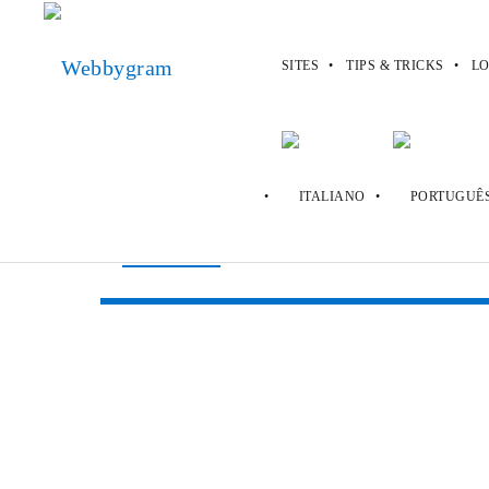
SITES
TIPS & TRICKS
LO
Webbygram
>
Sites
>
Snagshout
Snagshout