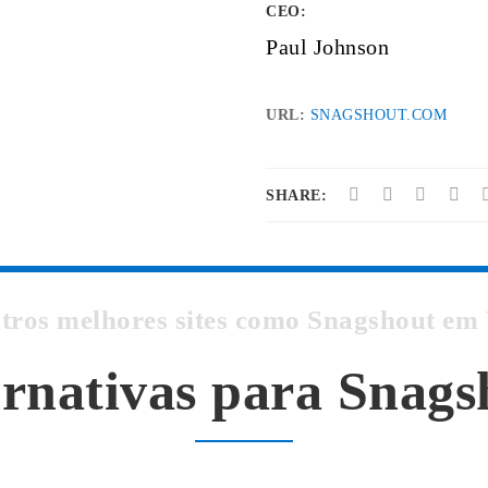
CEO:
Paul Johnson
URL:
SNAGSHOUT.COM
SHARE:
utros melhores sites como Snagshout e
ernativas para Snags