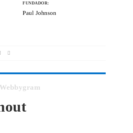
FUNDADOR
:
Paul Johnson
m Webbygram
hout