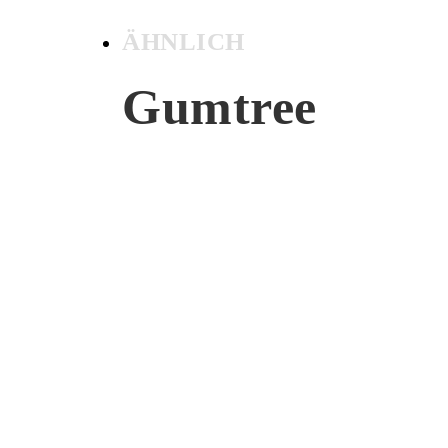
ÄHNLICH
Gumtree