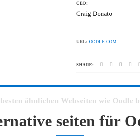
CEO:
Craig Donato
URL:
OODLE.COM
SHARE:
e besten ähnlichen Webseiten wie Oodle
ernative seiten für O