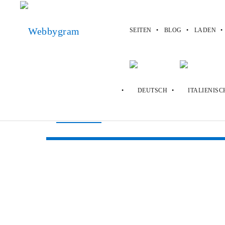
SEITEN
BLOG
LADEN
Webbygram
>
Seiten
>
Oodle
Oodle