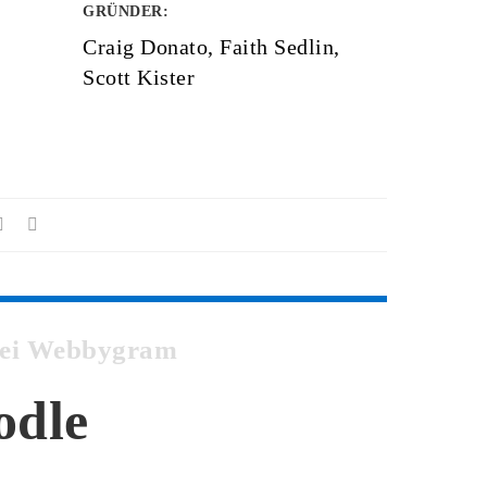
GRÜNDER
:
Craig Donato, Faith Sedlin,
Scott Kister
 bei Webbygram
odle