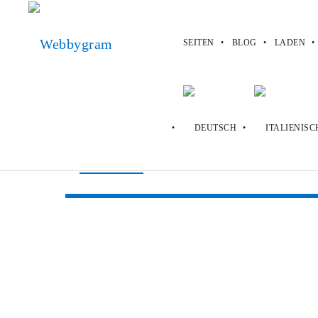
SEITEN
BLOG
LADEN
Webbygram
>
Seiten
>
Shop Bop
Shop Bop