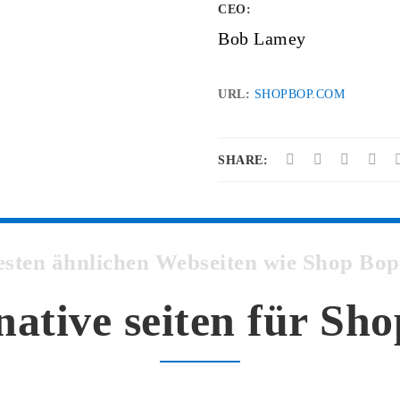
CEO:
Bob Lamey
URL:
SHOPBOP.COM
SHARE:
besten ähnlichen Webseiten wie Shop B
native seiten für Sh