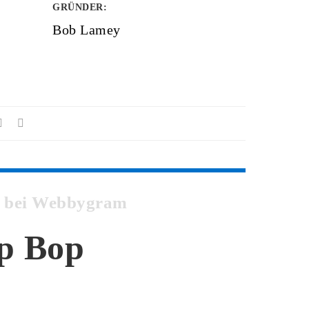
GRÜNDER
:
Bob Lamey
op bei Webbygram
op Bop