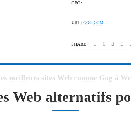
CEO:
URL:
GOG.COM
SHARE:
les meilleurs sites Web comme Gog à 
tes Web alternatifs p