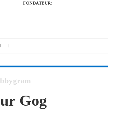
FONDATEUR
:
Webbygram
our Gog