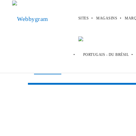
SITES
MAGASINS
MARQ
Webbygram
>
Des Sites
>
Gog
Gog