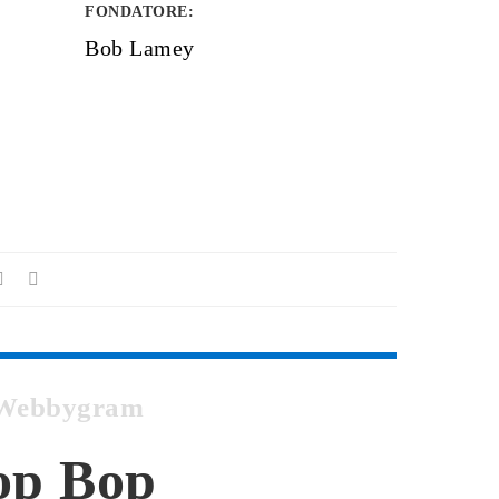
FONDATORE
:
Bob Lamey
su Webbygram
hop Bop