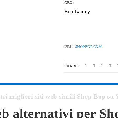
CEO:
Bob Lamey
URL:
SHOPBOP.COM
SHARE:
ltri migliori siti web simili Shop Bop 
eb alternativi per S