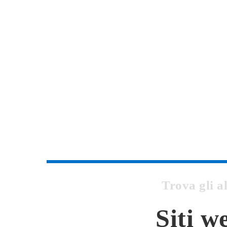
Trova gli a
Siti w