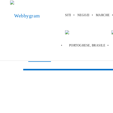
SITI
NEGOZI
MARCHE
Webbygram
>
App
>
Snapchat
Snapchat