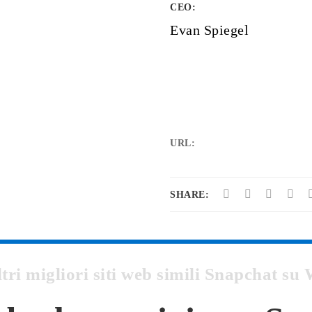
CEO:
Evan Spiegel
URL:
SHARE:
ltri migliori siti web simili Snapchat 