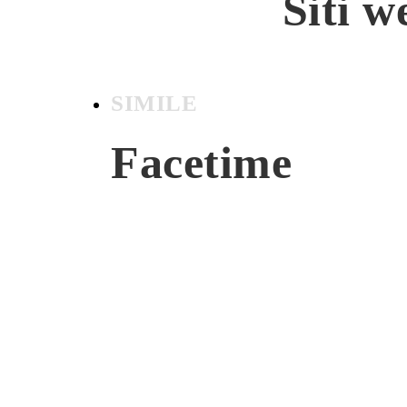
Siti w
SIMILE
Facetime