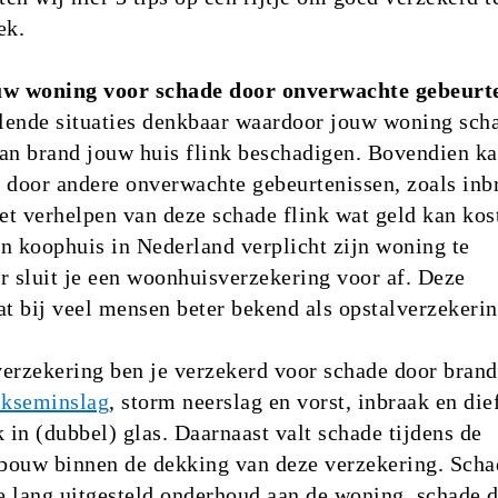
ek.
uw woning voor schade door onverwachte gebeurt
llende situaties denkbaar waardoor jouw woning sch
an brand jouw huis flink beschadigen. Bovendien ka
 door andere onverwachte gebeurtenissen, zoals inb
t verhelpen van deze schade flink wat geld kan kost
n koophuis in Nederland verplicht zijn woning te
r sluit je een woonhuisverzekering voor af. Deze
at bij veel mensen beter bekend als opstalverzekerin
erzekering ben je verzekerd voor schade door brand
ikseminslag
, storm neerslag en vorst, inbraak en die
k in (dubbel) glas. Daarnaast valt schade tijdens de
bouw binnen de dekking van deze verzekering. Scha
te lang uitgesteld onderhoud aan de woning, schade 