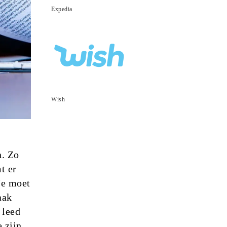
Expedia
Wish
n. Zo
t er
Je moet
aak
 leed
e zijn