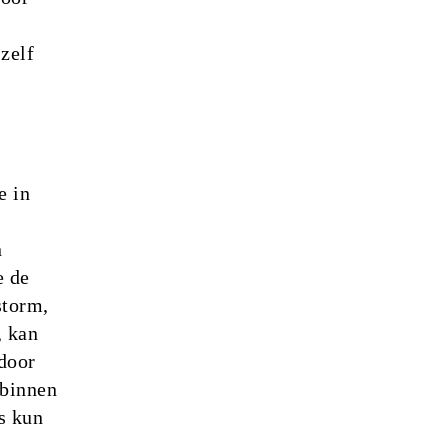
zelf
e in
n
e de
storm,
, kan
 door
 binnen
s kun