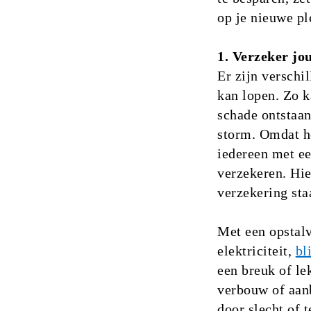
op je nieuwe pl
1. Verzeker jo
Er zijn verschi
kan lopen. Zo k
schade ontstaan
storm. Omdat he
iedereen met ee
verzekeren. Hie
verzekering sta
Met een opstalv
elektriciteit,
bl
een breuk of le
verbouw of aan
door slecht of 