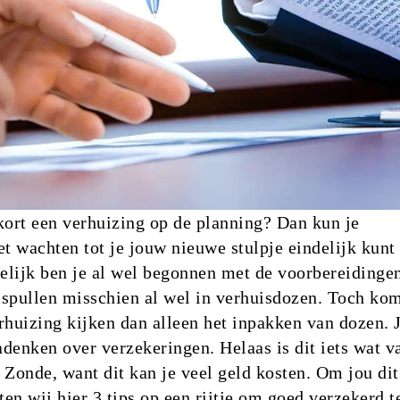
kort een verhuizing op de planning? Dan kun je
et wachten tot je jouw nieuwe stulpje eindelijk kunt
elijk ben je al wel begonnen met de voorbereidinge
e spullen misschien al wel in verhuisdozen. Toch kom
rhuizing kijken dan alleen het inpakken van dozen. 
denken over verzekeringen. Helaas is dit iets wat v
 Zonde, want dit kan je veel geld kosten. Om jou dit
ten wij hier 3 tips op een rijtje om goed verzekerd t