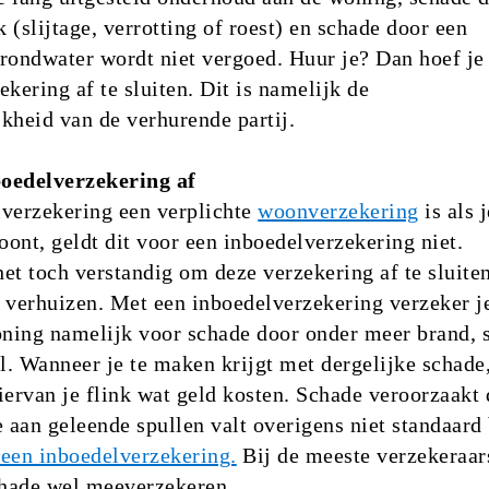
 (slijtage, verrotting of roest) en schade door een
rondwater wordt niet vergoed. Huur je? Dan hoef je 
ekering af te sluiten. Dit is namelijk de
kheid van de verhurende partij.
nboedelverzekering af
lverzekering een verplichte
woonverzekering
is als j
ont, geldt dit voor een inboedelverzekering niet.
et toch verstandig om deze verzekering af te sluite
 verhuizen. Met een inboedelverzekering verzeker j
oning namelijk voor schade door onder meer brand, 
al. Wanneer je te maken krijgt met dergelijke schade
iervan je flink wat geld kosten. Schade veroorzaakt
e aan geleende spullen valt overigens niet standaard
een inboedelverzekering.
Bij de meeste verzekeraar
chade wel meeverzekeren.