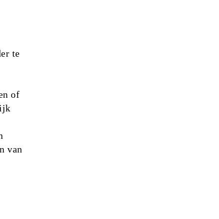
er te
en of
ijk
n
en van