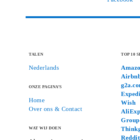
TALEN
TOP 10 S
Nederlands
Amaz
Airbn
g2a.c
ONZE PAGINA’S
Exped
Home
Wish
Over ons & Contact
AliExp
Group
Think
WAT WIJ DOEN
Reddit