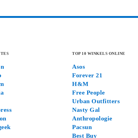
ITES
TOP 10 WINKELS ONLINE
on
Asos
b
Forever 21
om
H&M
ia
Free People
Urban Outfitters
ress
Nasty Gal
on
Anthropologie
geek
Pacsun
Best Buy