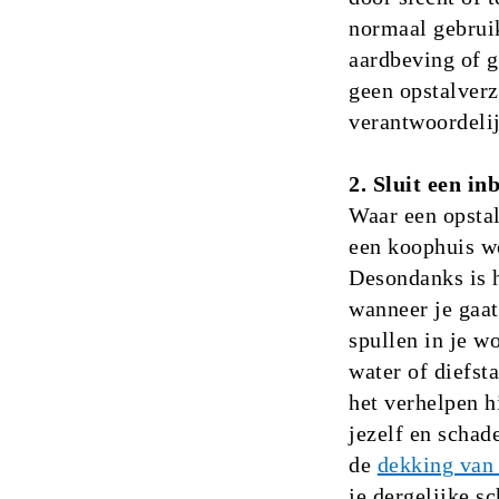
normaal gebruik
aardbeving of g
geen opstalverz
verantwoordelij
2. Sluit een i
Waar een opsta
een koophuis wo
Desondanks is h
wanneer je gaat
spullen in je w
water of diefst
het verhelpen h
jezelf en schad
de
dekking van 
je dergelijke s