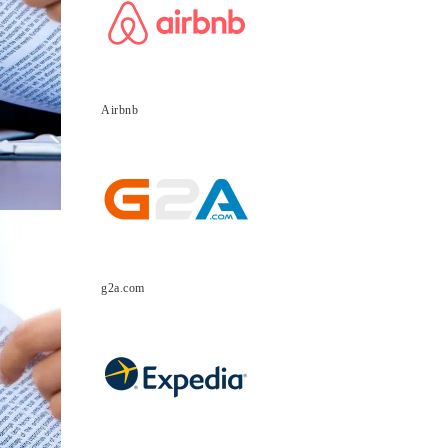
Airbnb
g2a.com