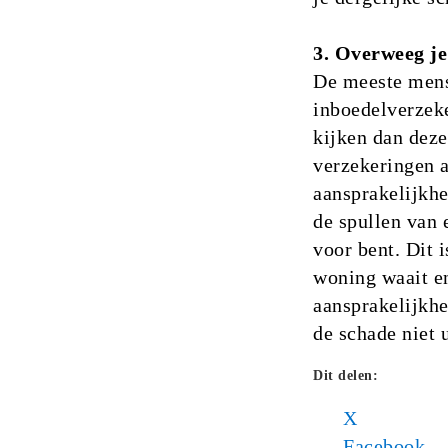
3. Overweeg je
De meeste mens
inboedelverzeke
kijken dan dez
verzekeringen a
aansprakelijkhe
de spullen van 
voor bent. Dit 
woning waait en
aansprakelijkhe
de schade niet u
Dit delen:
X
Facebook