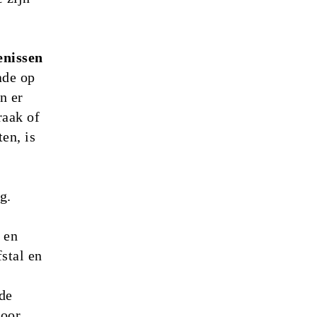
enissen
ade op
n er
raak of
en, is
g.
 en
fstal en
de
door