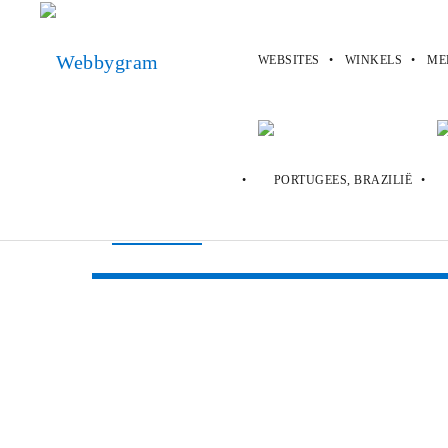
WEBSITES
WINKELS
ME
Webbygram
>
Websites
>
Duolingo
Duolingo