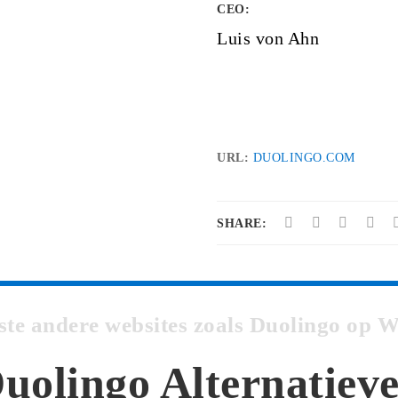
CEO:
Luis von Ahn
URL:
DUOLINGO.COM
SHARE:
ste andere websites zoals Duolingo op
uolingo Alternatiev