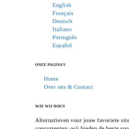
English
Français
Deutsch
Italiano
Português
Español
ONZE PAGINA’S
Home
Over ons & Contact
WAT WIJ DOEN
Alternatieven voor jouw favoriete sit
concurrenten -wij bieden de beste so