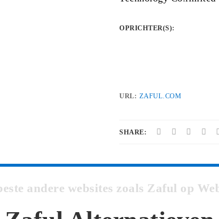
OPRICHTER(S)
:
URL:
ZAFUL.COM
SHARE:
beste andere websites zoals Zaful op W