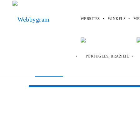
WEBSITES
WINKELS
ME
Webbygram
>
Websites
>
Zaful
Zaful